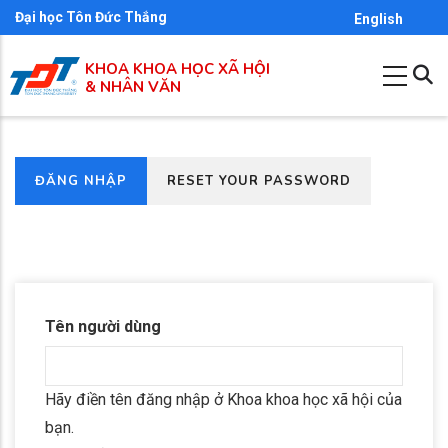
Nhảy
Đại học Tôn Đức Thắng
English
đến
KHOA KHOA HỌC XÃ HỘI
nội
& NHÂN VĂN
dung
(TAB
ĐĂNG NHẬP
RESET YOUR PASSWORD
Primary
HOẠT
tabs
ĐỘNG)
Tên người dùng
Hãy điền tên đăng nhập ở Khoa khoa học xã hội của
bạn.