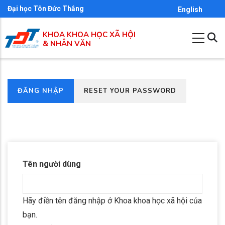
Nhảy
Đại học Tôn Đức Thắng
English
đến
KHOA KHOA HỌC XÃ HỘI
nội
& NHÂN VĂN
dung
(TAB
ĐĂNG NHẬP
RESET YOUR PASSWORD
Primary
HOẠT
tabs
ĐỘNG)
Tên người dùng
Hãy điền tên đăng nhập ở Khoa khoa học xã hội của
bạn.