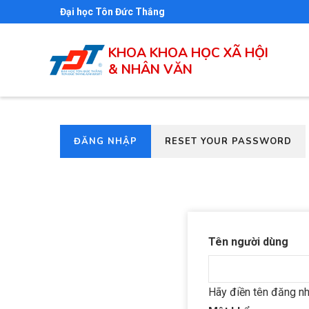
Nhảy
Đại học Tôn Đức Thắng
đến
nội
KHOA KHOA HỌC XÃ HỘI
dung
& NHÂN VĂN
(TAB
ĐĂNG NHẬP
RESET YOUR PASSWORD
Primary
HOẠT
tabs
ĐỘNG)
Tên người dùng
Hãy điền tên đăng nh