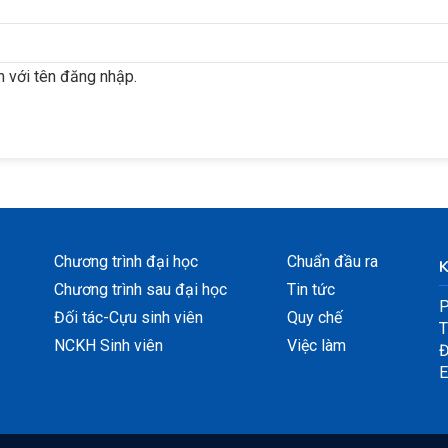
 với tên đăng nhập.
Chương trình đại học
Chuẩn đầu ra
Chương trình sau đại học
Tin tức
P
Đối tác-Cựu sinh viên
Quy chế
T
NCKH Sinh viên
Việc làm
Đ
E