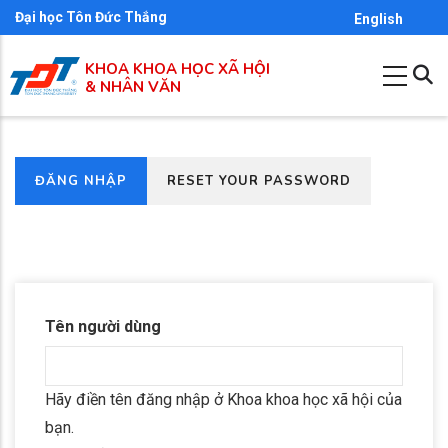
Nhảy
Đại học Tôn Đức Thắng
English
đến
KHOA KHOA HỌC XÃ HỘI
nội
& NHÂN VĂN
dung
(TAB
ĐĂNG NHẬP
RESET YOUR PASSWORD
Primary
HOẠT
tabs
ĐỘNG)
Tên người dùng
Hãy điền tên đăng nhập ở Khoa khoa học xã hội của
bạn.