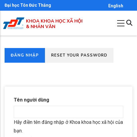
Nhảy
Đại học Tôn Đức Thắng
English
đến
KHOA KHOA HỌC XÃ HỘI
nội
& NHÂN VĂN
dung
(TAB
ĐĂNG NHẬP
RESET YOUR PASSWORD
Primary
HOẠT
tabs
ĐỘNG)
Tên người dùng
Hãy điền tên đăng nhập ở Khoa khoa học xã hội của
bạn.