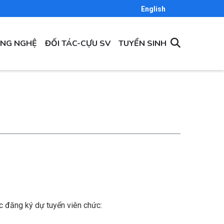
English
ÔNG NGHỆ
ĐỐI TÁC-CỰU SV
TUYỂN SINH
ợc đăng ký dự tuyển viên chức: