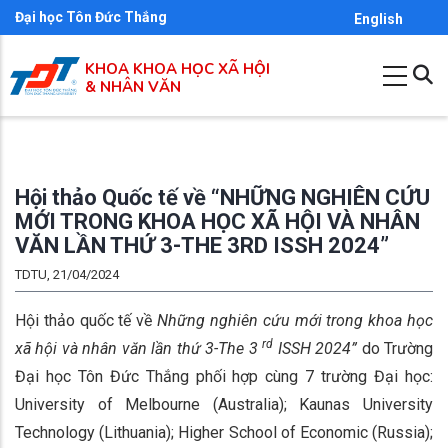
Nhảy
Đại học Tôn Đức Thắng
English
đến
KHOA KHOA HỌC XÃ HỘI
nội
& NHÂN VĂN
dung
Hội thảo Quốc tế về “NHỮNG NGHIÊN CỨU
MỚI TRONG KHOA HỌC XÃ HỘI VÀ NHÂN
VĂN LẦN THỨ 3-THE 3RD ISSH 2024”
TDTU, 21/04/2024
Hội thảo quốc tế về
Những nghiên cứu mới trong khoa học
rd
xã hội và nhân văn lần thứ 3-The 3
ISSH 2024”
do Trường
Đại học Tôn Đức Thắng phối hợp cùng 7 trường Đại học:
University of Melbourne (Australia); Kaunas University
Technology (Lithuania); Higher School of Economic (Russia);