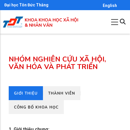
Nhảy
Đại học Tôn Đức Thắng
English
đến
KHOA KHOA HỌC XÃ HỘI
nội
& NHÂN VĂN
dung
NHÓM NGHIÊN CỨU XÃ HỘI,
VĂN HÓA VÀ PHÁT TRIỂN
GIỚI THIỆU
THÀNH VIÊN
CÔNG BỐ KHOA HỌC
1. Giới thiệu chung: