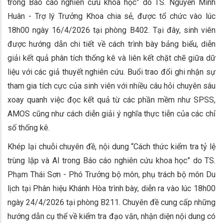
trong Báo cáo nghiên cứu khoa học” do TS. Nguyễn Minh
Huân - Trợ lý Trưởng Khoa chia sẻ, được tổ chức vào lúc
18h00 ngày 16/4/2026 tại phòng B402. Tại đây, sinh viên
được hướng dẫn chi tiết về cách trình bày bảng biểu, diễn
giải kết quả phân tích thống kê và liên kết chặt chẽ giữa dữ
liệu với các giả thuyết nghiên cứu. Buổi trao đổi ghi nhận sự
tham gia tích cực của sinh viên với nhiều câu hỏi chuyên sâu
xoay quanh việc đọc kết quả từ các phần mềm như SPSS,
AMOS cũng như cách diễn giải ý nghĩa thực tiễn của các chỉ
số thống kê.
Khép lại chuỗi chuyên đề, nội dung “Cách thức kiểm tra tỷ lệ
trùng lặp và AI trong Báo cáo nghiên cứu khoa học” do TS.
Phạm Thái Sơn - Phó Trưởng bộ môn, phụ trách bộ môn Du
lịch tại Phân hiệu Khánh Hòa trình bày, diễn ra vào lúc 18h00
ngày 24/4/2026 tại phòng B211. Chuyên đề cung cấp những
hướng dẫn cụ thể về kiểm tra đạo văn, nhận diện nội dung có