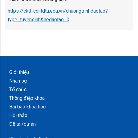
https://cktt-cdr.tdtu.edu.vn/chuongtrinhdaotao?
type=tuyensinh&hedaotao=0
Giới thiệu
Nhân sự
Tổ chức
Thông điệp khoa
Bài báo khoa học
Hội thảo
Đề tài/dự án