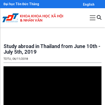
Nhảy
Đại học Tôn Đức Thắng
English
đến
KHOA KHOA HỌC XÃ HỘI
nội
& NHÂN VĂN
dung
Study abroad in Thailand from June 10th -
July 5th, 2019
TDTU, 06/11/2018