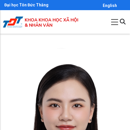
Nhảy
Đại học Tôn Đức Thắng
English
đến
KHOA KHOA HỌC XÃ HỘI
nội
& NHÂN VĂN
dung