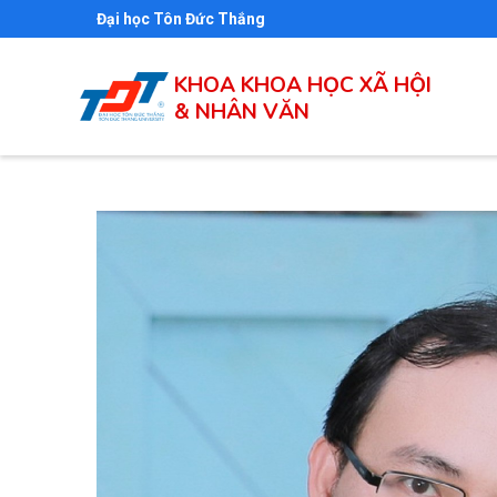
Nhảy
Đại học Tôn Đức Thắng
đến
nội
KHOA KHOA HỌC XÃ HỘI
dung
& NHÂN VĂN