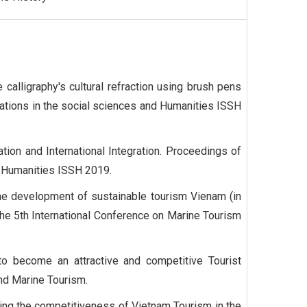
lligraphy's cultural refraction using brush pens
vations in the social sciences and Humanities ISSH
tion and International Integration. Proceedings of
d Humanities ISSH 2019.
the development of sustainable tourism Vienam (in
he 5th International Conference on Marine Tourism
o become an attractive and competitive Tourist
nd Marine Tourism.
cing the competitiveness of Vietnam Tourism in the