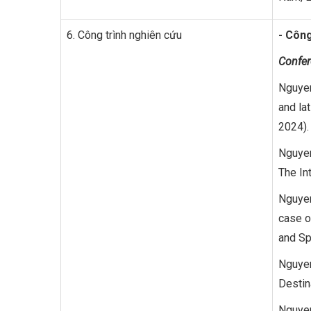
6. Công trình nghiên cứu
- Công
Confer
Nguyen
and la
2024).
Nguyen
The In
Nguyen
case o
and Sp
Nguyen
Destin
Nguyen