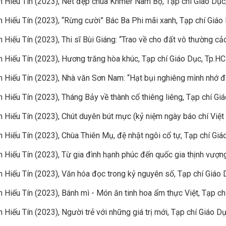
 Hiếu Tín (2023), Nét đẹp chùa Khmer Nam Bộ, Tạp chí Giáo Dục
 Hiếu Tín (2023), “Rừng cười” Bác Ba Phi mãi xanh, Tạp chí Giáo
 Hiếu Tín (2023), Thi sĩ Bùi Giáng: “Trao về cho đất vô thường c
 Hiếu Tín (2023), Hương trăng hòa khúc, Tạp chí Giáo Dục, Tp.H
 Hiếu Tín (2023), Nhà văn Sơn Nam: “Hạt bụi nghiêng mình nhớ đ
 Hiếu Tín (2023), Tháng Bảy về thành cổ thiêng liêng, Tạp chí Gi
 Hiếu Tín (2023), Chút duyên bút mực (kỷ niệm ngày báo chí Việt
 Hiếu Tín (2023), Chùa Thiên Mụ, đệ nhật ngôi cổ tự, Tạp chí Gi
 Hiếu Tín (2023), Từ gia đình hạnh phúc đến quốc gia thịnh vượn
 Hiếu Tín (2023), Văn hóa đọc trong kỷ nguyên số, Tạp chí Giáo
 Hiếu Tín (2023), Bánh mì - Món ăn tinh hoa ẩm thực Việt, Tạp c
 Hiếu Tín (2023), Người trẻ với những giá trị mới, Tạp chí Giáo D