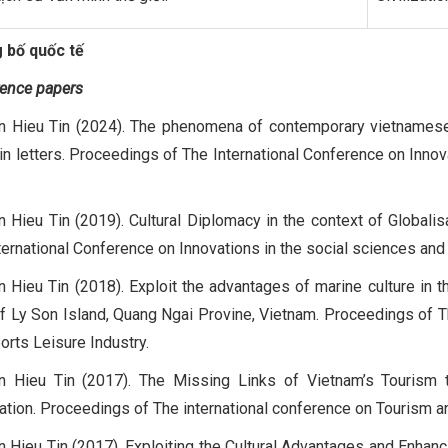
 bố quốc tế
ence papers
 Hieu Tin (2024). The phenomena of contemporary vietnamese ca
tin letters. Proceedings of The International Conference on Inno
 Hieu Tin (2019). Cultural Diplomacy in the context of Globalisa
ternational Conference on Innovations in the social sciences an
 Hieu Tin (2018). Exploit the advantages of marine culture in 
f Ly Son Island, Quang Ngai Provine, Vietnam. Proceedings of T
orts Leisure Industry.
 Hieu Tin (2017). The Missing Links of Vietnam’s Tourism t
ation. Proceedings of The international conference on Tourism a
 Hieu Tin (2017). Exploiting the Cultural Advantages and Enhan