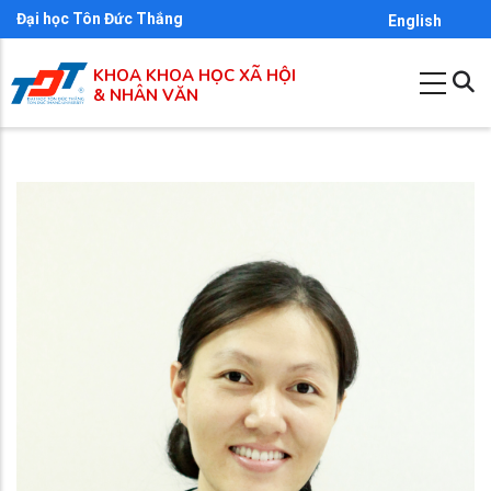
Nhảy
Đại học Tôn Đức Thắng
English
đến
KHOA KHOA HỌC XÃ HỘI
nội
& NHÂN VĂN
dung