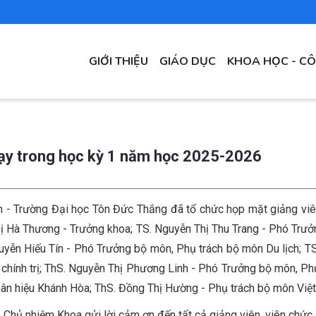
MAIN
GIỚI THIỆU
GIÁO DỤC
KHOA HỌC - C
NAVIGATION
dạy trong học kỳ 1 năm học 2025-2026
 - Trường Đại học Tôn Đức Thắng đã tổ chức họp mặt giảng viê
 Hà Thương - Trưởng khoa; TS. Nguyễn Thị Thu Trang - Phó Trưởn
uyễn Hiếu Tín - Phó Trưởng bộ môn, Phụ trách bộ môn Du lịch; T
chính trị; ThS. Nguyễn Thị Phương Linh - Phó Trưởng bộ môn, Phụ
ân hiệu Khánh Hòa; ThS. Đồng Thị Hường - Phụ trách bộ môn Việt
Chủ nhiệm Khoa gửi lời cảm ơn đến tất cả giảng viên, viên chức 