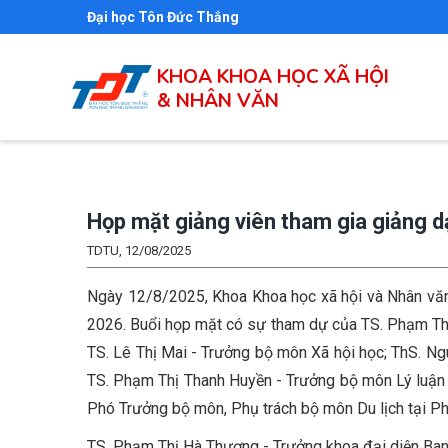
Nhảy
Đại học Tôn Đức Thắng
đến
nội
KHOA KHOA HỌC XÃ HỘI
dung
& NHÂN VĂN
Họp mặt giảng viên tham gia giảng 
TDTU, 12/08/2025
Ngày 12/8/2025, Khoa Khoa học xã hội và Nhân văn
2026. Buổi họp mặt có sự tham dự của TS. Phạm Thị
TS. Lê Thị Mai - Trưởng bộ môn Xã hội học; ThS. Ng
TS. Phạm Thị Thanh Huyền - Trưởng bộ môn Lý luận 
Phó Trưởng bộ môn, Phụ trách bộ môn Du lịch tại Ph
TS. Phạm Thị Hà Thương - Trưởng khoa đại diện Ban 