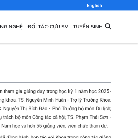
English
ÔNG NGHỆ
ĐỐI TÁC-CỰU SV
TUYỂN SINH
n tham gia giảng dạy trong học kỳ 1 năm học 2025-
g khoa; TS. Nguyễn Minh Huân - Trợ lý Trưởng Khoa;
S. Nguyễn Thị Bích Đào - Phó Trưởng bộ môn Du lịch;
 trách bộ môn Công tác xã hội; TS. Phạm Thái Sơn -
 Nam học và hơn 55 giảng viên, viên chức tham dự.
đã đồng hành, hợp tác với Khoa trong công tác giảng