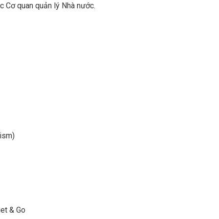
các Cơ quan quản lý Nhà nước.
rism)
iet & Go