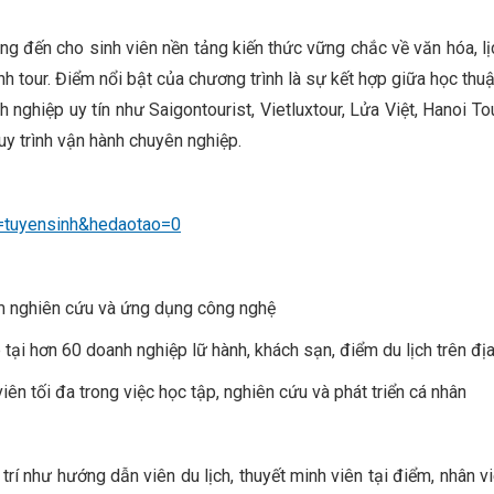
 đến cho sinh viên nền tảng kiến thức vững chắc về văn hóa, lịch 
nh tour. Điểm nổi bật của chương trình là sự kết hợp giữa học thu
h nghiệp uy tín như Saigontourist, Vietluxtour, Lửa Việt, Hanoi T
quy trình vận hành chuyên nghiệp.
pe=tuyensinh&hedaotao=0
ệm nghiên cứu và ứng dụng công nghệ
p tại hơn 60 doanh nghiệp lữ hành, khách sạn, điểm du lịch trên đị
viên tối đa trong việc học tập, nghiên cứu và phát triển cá nhân
 trí như hướng dẫn viên du lịch, thuyết minh viên tại điểm, nhân v