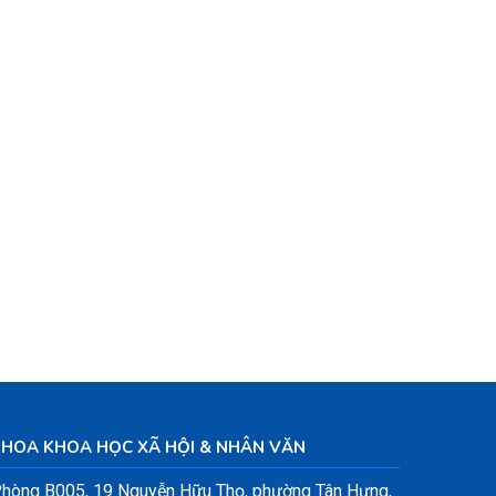
KHOA KHOA HỌC XÃ HỘI & NHÂN VĂN
hòng B005, 19 Nguyễn Hữu Thọ, phường Tân Hưng,