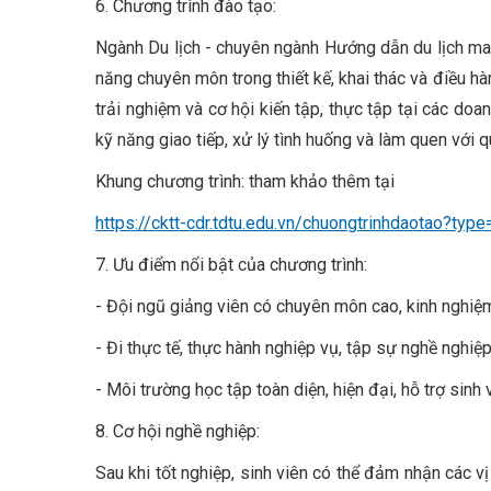
6. Chương trình đào tạo:
Ngành Du lịch - chuyên ngành Hướng dẫn du lịch mang
năng chuyên môn trong thiết kế, khai thác và điều hà
trải nghiệm và cơ hội kiến tập, thực tập tại các doan
kỹ năng giao tiếp, xử lý tình huống và làm quen với 
Khung chương trình: tham khảo thêm tại
https://cktt-cdr.tdtu.edu.vn/chuongtrinhdaotao?ty
7. Ưu điểm nổi bật của chương trình:
- Đội ngũ giảng viên có chuyên môn cao, kinh nghi
- Đi thực tế, thực hành nghiệp vụ, tập sự nghề nghiệ
- Môi trường học tập toàn diện, hiện đại, hỗ trợ sinh 
8. Cơ hội nghề nghiệp:
Sau khi tốt nghiệp, sinh viên có thể đảm nhận các vị