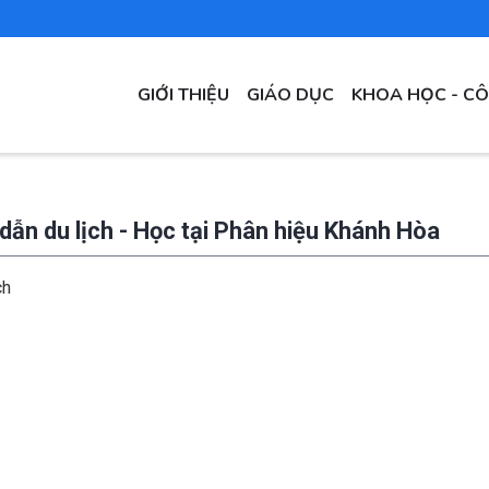
MAIN
GIỚI THIỆU
GIÁO DỤC
KHOA HỌC - C
NAVIGATION
ẫn du lịch - Học tại Phân hiệu Khánh Hòa
ch