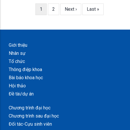
Trang
1
Trang
2
Next
Next ›
Last
Last »
Pagination
hiện
page
page
thời
Giới thiệu
Nhân sự
Tổ chức
Thông điệp khoa
Bài báo khoa học
Hội thảo
Đề tài/dự án
Chương trình đại học
Chương trình sau đại học
Đối tác-Cựu sinh viên