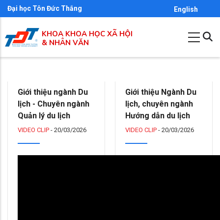
Nhảy
Đại học Tôn Đức Thắng
English
đến
KHOA KHOA HỌC XÃ HỘI
nội
& NHÂN VĂN
dung
Giới thiệu ngành Du
Giới thiệu Ngành Du
lịch - Chuyên ngành
lịch, chuyên ngành
Quản lý du lịch
Hướng dẫn du lịch
VIDEO CLIP
-
20/03/2026
VIDEO CLIP
-
20/03/2026