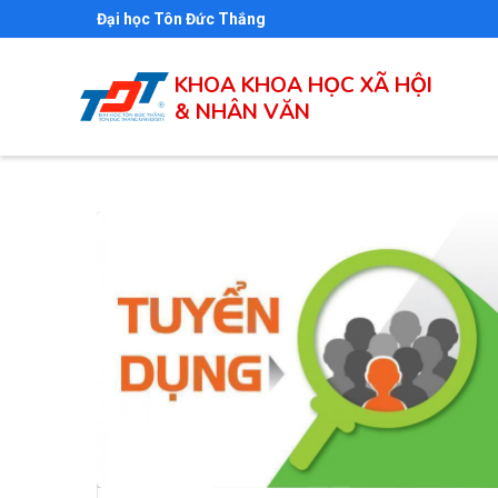
Nhảy
Đại học Tôn Đức Thắng
đến
nội
KHOA KHOA HỌC XÃ HỘI
dung
& NHÂN VĂN