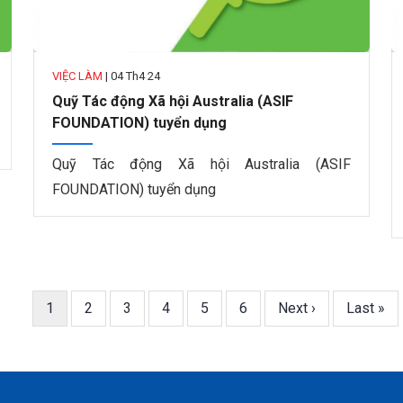
VIỆC LÀM
|
04 Th4 24
Quỹ Tác động Xã hội Australia (ASIF
FOUNDATION) tuyển dụng
Quỹ Tác động Xã hội Australia (ASIF
FOUNDATION) tuyển dụng
Trang
1
Trang
2
Trang
3
Trang
4
Trang
5
Trang
6
Next
Next ›
Last
Last »
hiện
page
page
thời