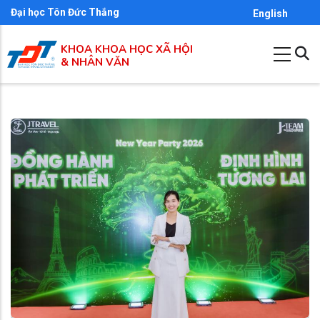
Nhảy
Đại học Tôn Đức Thắng
English
đến
KHOA KHOA HỌC XÃ HỘI
nội
& NHÂN VĂN
dung