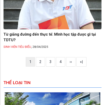
Từ giảng đường đến thực tế: Mình học tập được gì tại
TDTU?
SINH VIÊN TIÊU BIỂU
,
28/04/2025
Trang
1
Trang
2
Trang
3
Trang
4
Next
››
Last
»|
Pagination
hiện
page
page
thời
THỂ LOẠI TIN