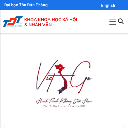
Nhảy
Đại học Tôn Đức Thắng
English
đến
KHOA KHOA HỌC XÃ HỘI
nội
& NHÂN VĂN
dung