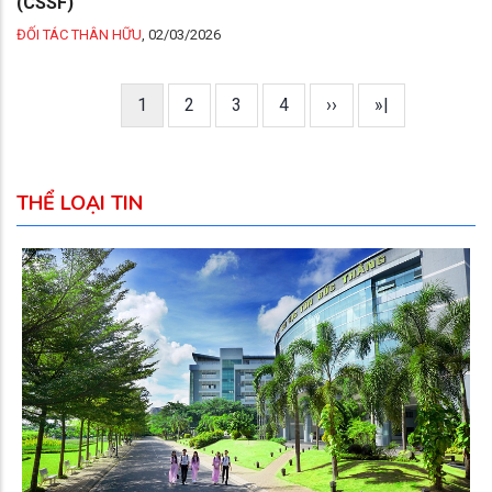
(CSSF)
ĐỐI TÁC THÂN HỮU
,
02/03/2026
Trang
1
Trang
2
Trang
3
Trang
4
Next
››
Last
»|
Pagination
hiện
page
page
thời
THỂ LOẠI TIN