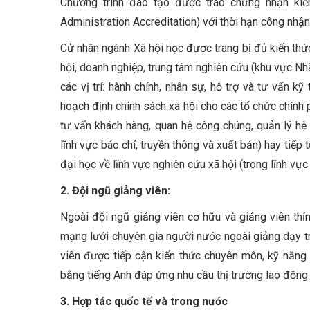
Chương trình đào tạo được trao chứng nhận kiểm
Administration Accreditation) với thời hạn công nh
Cử nhân ngành Xã hội học được trang bị đủ kiến thức
hội, doanh nghiệp, trung tâm nghiên cứu (khu vực Nhà
các vị trí: hành chính, nhân sự, hỗ trợ và tư vấn kỹ
hoạch định chính sách xã hội cho các tổ chức chính p
tư vấn khách hàng, quan hệ công chúng, quản lý hệ 
lĩnh vực báo chí, truyền thông và xuất bản) hay tiếp
đại học về lĩnh vực nghiên cứu xã hội (trong lĩnh vực
2. Đội ngũ giảng viên:
Ngoài đội ngũ giảng viên cơ hữu và giảng viên th
mạng lưới chuyên gia người nước ngoài giảng dạy trự
viên được tiếp cận kiến thức chuyên môn, kỹ năng
bằng tiếng Anh đáp ứng nhu cầu thị trường lao động
3. Hợp tác quốc tế và trong nước