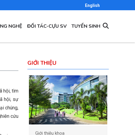
English
ÔNG NGHỆ
ĐỐI TÁC-CỰU SV
TUYỂN SINH
GIỚI THIỆU
 hội, tìm
ã hội, sự
ại chúng,
ghiên cứu
Giới thiệu khoa