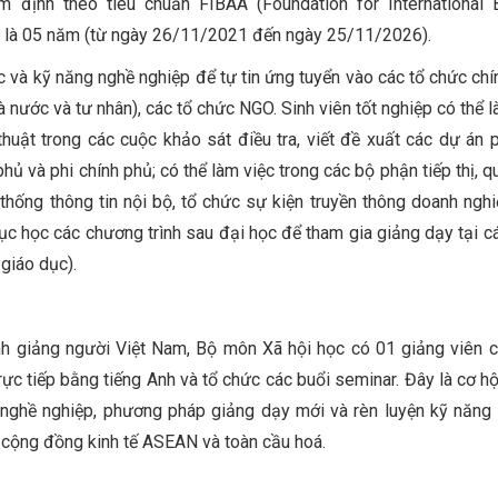
 định theo tiêu chuẩn FIBAA (Foundation for International 
ận là 05 năm (từ ngày 26/11/2021 đến ngày 25/11/2026).
 và kỹ năng nghề nghiệp để tự tin ứng tuyển vào các tổ chức chính
 nước và tư nhân), các tổ chức NGO. Sinh viên tốt nghiệp có thể l
 thuật trong các cuộc khảo sát điều tra, viết đề xuất các dự án ph
hủ và phi chính phủ; có thể làm việc trong các bộ phận tiếp thị, q
thống thông tin nội bộ, tổ chức sự kiện truyền thông doanh nghi
 tục học các chương trình sau đại học để tham gia giảng dạy tại c
 giáo dục).
ỉnh giảng người Việt Nam, Bộ môn Xã hội học có 01 giảng viên 
c tiếp bằng tiếng Anh và tổ chức các buổi seminar. Đây là cơ hộ
 nghề nghiệp, phương pháp giảng dạy mới và rèn luyện kỹ năng 
 cộng đồng kinh tế ASEAN và toàn cầu hoá.