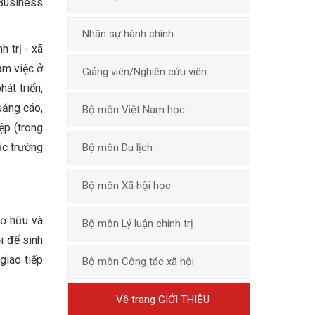
Business
Nhân sự hành chính
 trị - xã
àm việc ở
Giảng viên/Nghiên cứu viên
át triển,
uảng cáo,
Bộ môn Việt Nam học
ệp (trong
ác trường
Bộ môn Du lịch
Bộ môn Xã hội học
cơ hữu và
Bộ môn Lý luận chính trị
i để sinh
giao tiếp
Bộ môn Công tác xã hội
Về trang GIỚI THIỆU