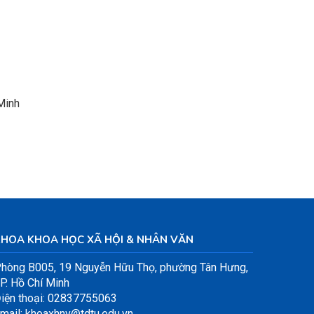
Minh
KHOA KHOA HỌC XÃ HỘI & NHÂN VĂN
hòng B005, 19 Nguyễn Hữu Thọ, phường Tân Hưng,
P. Hồ Chí Minh
iện thoại: 02837755063
mail: khoaxhnv@tdtu.edu.vn