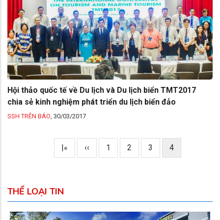
Hội thảo quốc tế về Du lịch và Du lịch biển TMT2017
chia sẻ kinh nghiệm phát triển du lịch biển đảo
SSH TRÊN BÁO
,
30/03/2017
First
|«
Trang
‹‹
Trang
1
Trang
2
Trang
3
Trang
4
Pagination
page
trước
hiện
thời
THỂ LOẠI TIN