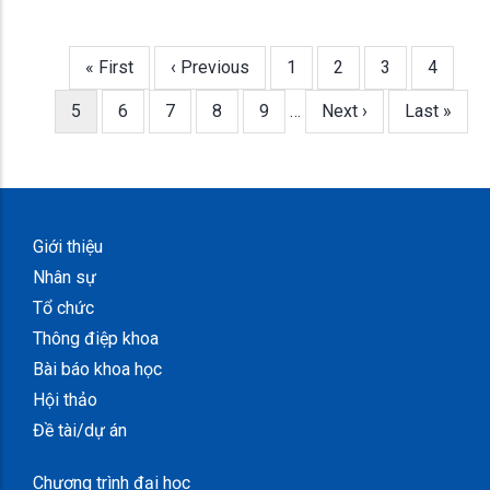
First
« First
Trang
‹ Previous
Trang
1
Trang
2
Trang
3
Trang
4
Pagination
page
trước
Trang
5
Trang
6
Trang
7
Trang
8
Trang
9
…
Next
Next ›
Last
Last »
hiện
page
page
thời
Giới thiệu
Nhân sự
Tổ chức
Thông điệp khoa
Bài báo khoa học
Hội thảo
Đề tài/dự án
Chương trình đại học