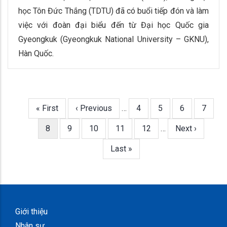
học Tôn Đức Thắng (TDTU) đã có buổi tiếp đón và làm
việc với đoàn đại biểu đến từ Đại học Quốc gia
Gyeongkuk (Gyeongkuk National University – GKNU),
Hàn Quốc.
First
« First
Trang
‹ Previous
…
Trang
4
Trang
5
Trang
6
Trang
7
Pagination
page
trước
Trang
8
Trang
9
Trang
10
Trang
11
Trang
12
…
Next
Next ›
hiện
page
Last
Last »
thời
page
Giới thiệu
Nhân sự