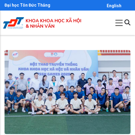
Nhảy
Đại học Tôn Đức Thắng
English
đến
KHOA KHOA HỌC XÃ HỘI
nội
& NHÂN VĂN
dung