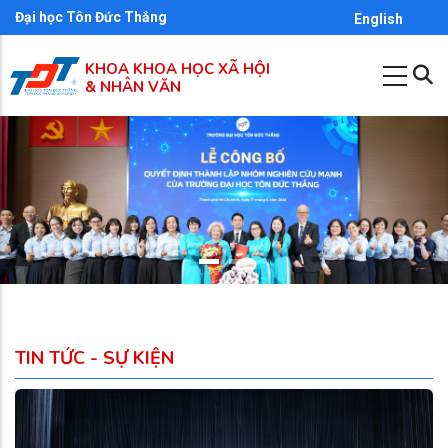
Nhảy
Đại học Tôn Đức Thắng
English
đến
KHOA KHOA HỌC XÃ HỘI
nội
& NHÂN VĂN
dung
TIN TỨC - SỰ KIỆN